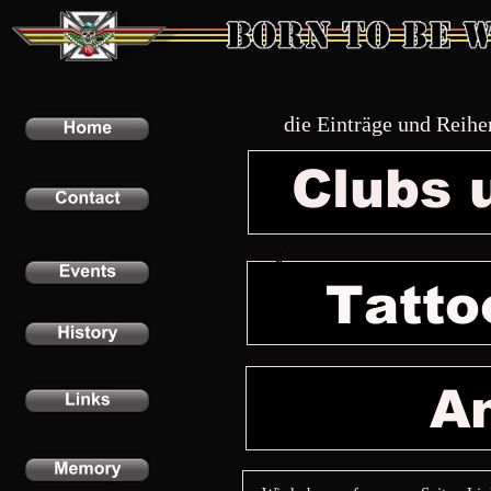
die Einträge und Reih
Clubs 
d
Tatto
A